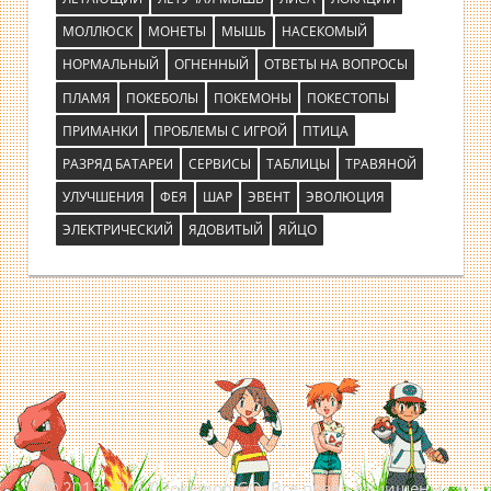
МОЛЛЮСК
МОНЕТЫ
МЫШЬ
НАСЕКОМЫЙ
НОРМАЛЬНЫЙ
ОГНЕННЫЙ
ОТВЕТЫ НА ВОПРОСЫ
ПЛАМЯ
ПОКЕБОЛЫ
ПОКЕМОНЫ
ПОКЕСТОПЫ
ПРИМАНКИ
ПРОБЛЕМЫ С ИГРОЙ
ПТИЦА
РАЗРЯД БАТАРЕИ
СЕРВИСЫ
ТАБЛИЦЫ
ТРАВЯНОЙ
УЛУЧШЕНИЯ
ФЕЯ
ШАР
ЭВЕНТ
ЭВОЛЮЦИЯ
ЭЛЕКТРИЧЕСКИЙ
ЯДОВИТЫЙ
ЯЙЦО
© 2015 - 2017 Pokemon GO. Все права защищены.