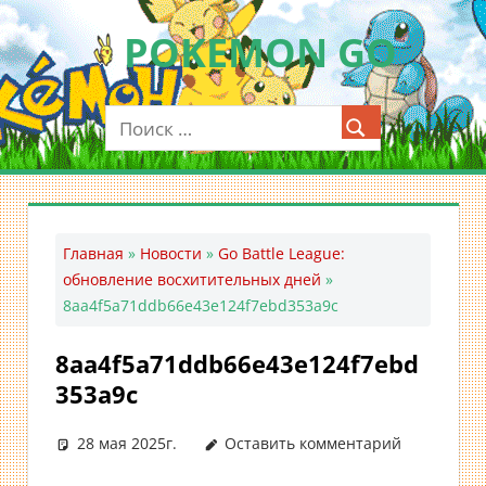
Перейти
POKEMON GO
к
содержимому
Мобильное
приложение
для
ловли
покемонов
—
Главная
»
Новости
»
Go Battle League:
Покемон
обновление восхитительных дней
»
ГО
8aa4f5a71ddb66e43e124f7ebd353a9c
8aa4f5a71ddb66e43e124f7ebd
353a9c
28 мая 2025г.
Оставить комментарий