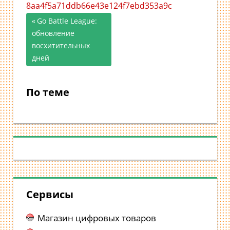
8aa4f5a71ddb66e43e124f7ebd353a9c
Предыдущая
Go Battle League:
Навигация
обновление
запись;
восхитительных
по
дней
записям
По теме
Сервисы
Магазин цифровых товаров