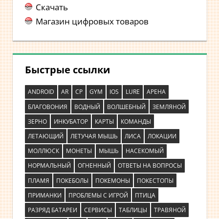
Скачать
Магазин цифровых товаров
Быстрые ссылки
ANDROID
AR
CP
GYM
IOS
LURE
АРЕНА
БЛАГОВОНИЯ
ВОДНЫЙ
ВОЛШЕБНЫЙ
ЗЕМЛЯНОЙ
ЗЕРНО
ИНКУБАТОР
КАРТЫ
КОМАНДЫ
ЛЕТАЮЩИЙ
ЛЕТУЧАЯ МЫШЬ
ЛИСА
ЛОКАЦИИ
МОЛЛЮСК
МОНЕТЫ
МЫШЬ
НАСЕКОМЫЙ
НОРМАЛЬНЫЙ
ОГНЕННЫЙ
ОТВЕТЫ НА ВОПРОСЫ
ПЛАМЯ
ПОКЕБОЛЫ
ПОКЕМОНЫ
ПОКЕСТОПЫ
ПРИМАНКИ
ПРОБЛЕМЫ С ИГРОЙ
ПТИЦА
РАЗРЯД БАТАРЕИ
СЕРВИСЫ
ТАБЛИЦЫ
ТРАВЯНОЙ