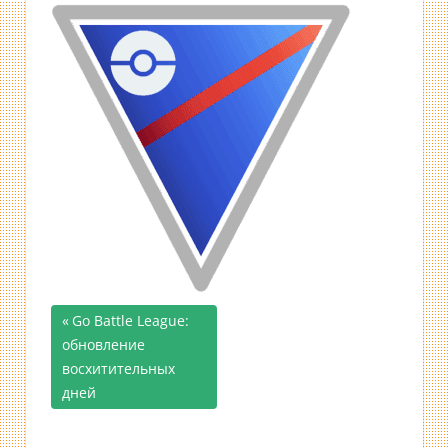
Предыдущая
Go Battle League:
Навигация
обновление
запись;
восхитительных
по
дней
записям