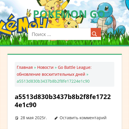
Перейти
POKEMON GO
к
содержимому
Мобильное
приложение
для
ловли
покемонов
—
Главная
»
Новости
»
Go Battle League:
Покемон
обновление восхитительных дней
»
ГО
a5513d830b3437b8b2f8fe17224e1c90
a5513d830b3437b8b2f8fe1722
4e1c90
28 мая 2025г.
Оставить комментарий