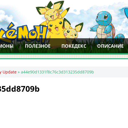
МОНЫ
ПОЛЕЗНОЕ
ПОКЕДЕКС
ОПИСАНИЕ
ry Update
»
a44e90d1331f8c76c3d313235dd8709b
35dd8709b