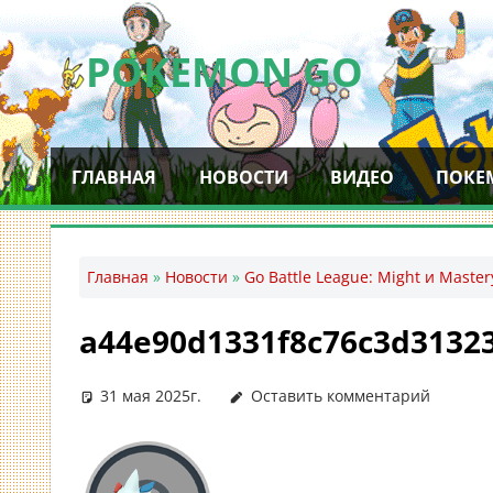
Перейти
к
POKEMON GO
содержимому
Мобильное
приложение
ГЛАВНАЯ
НОВОСТИ
ВИДЕО
ПОКЕ
для
ловли
покемонов
—
Главная
»
Новости
»
Go Battle League: Might и Maste
Покемон
ГО
a44e90d1331f8c76c3d3132
31 мая 2025г.
Оставить комментарий