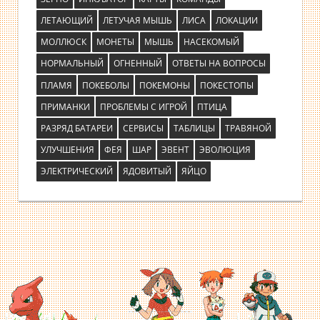
ЛЕТАЮЩИЙ
ЛЕТУЧАЯ МЫШЬ
ЛИСА
ЛОКАЦИИ
МОЛЛЮСК
МОНЕТЫ
МЫШЬ
НАСЕКОМЫЙ
НОРМАЛЬНЫЙ
ОГНЕННЫЙ
ОТВЕТЫ НА ВОПРОСЫ
ПЛАМЯ
ПОКЕБОЛЫ
ПОКЕМОНЫ
ПОКЕСТОПЫ
ПРИМАНКИ
ПРОБЛЕМЫ С ИГРОЙ
ПТИЦА
РАЗРЯД БАТАРЕИ
СЕРВИСЫ
ТАБЛИЦЫ
ТРАВЯНОЙ
УЛУЧШЕНИЯ
ФЕЯ
ШАР
ЭВЕНТ
ЭВОЛЮЦИЯ
ЭЛЕКТРИЧЕСКИЙ
ЯДОВИТЫЙ
ЯЙЦО