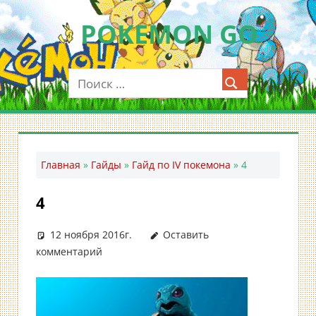
Перейти
POKEMON GO
к
содержимому
Мобильное
приложение
для
ловли
покемонов
—
Главная
»
Гайды
»
Гайд по IV покемона
»
4
Покемон
ГО
4
12 ноября 2016г.
Оставить
комментарий