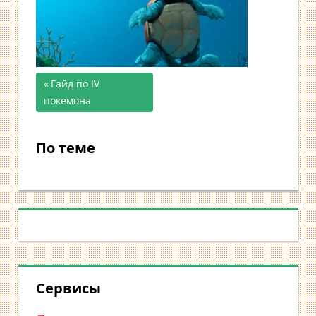
Предыдущая
Гайд по IV
Навигация
покемона
запись;
по
По теме
записям
Сервисы