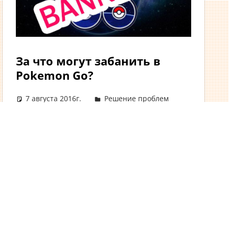
За что могут забанить в
Pokemon Go?
7 августа 2016г.
Решение проблем
Оставить комментарий
ress
Theme: Tortuga Child.
Для каждого игрока бан в игре очень
печальное событие. Но забанить
пользователя могут только по его
противоправным действиям в игре,
Читать далее