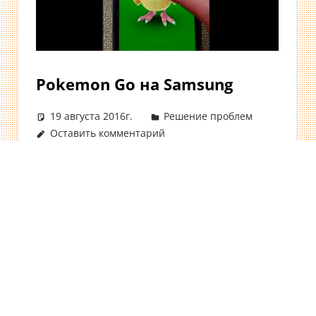
Pokemon Go на Samsung
19 августа 2016г.
Решение проблем
Оставить комментарий
Proudly powered by WordP
Игра про «карманных монстров» набирает
популярность с каждым днем.
Поддерживают данное приложение
последние модели смартфонов, в том
числе и фирмы
Читать далее