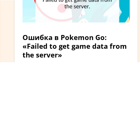
Ошибка в Pokemon Go:
«Failed to get game data from
the server»
20 августа 2016г.
Решение проблем
Pokemon GO
Оставить комментарий
Сейчас мы поговорим о не приятной
ошибке «failed to get game data from the
server». Свидетельствует это о наличии
ошибки
Читать далее