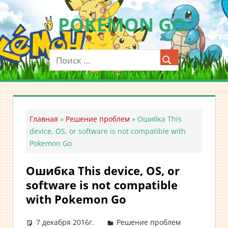
Перейти
POKEMON GO
к
содержимому
Мобильное
приложение
для
ловли
покемонов
—
Главная
»
Решение проблем
»
Ошибка This
Покемон
device, OS, or software is not compatible with
ГО
Pokemon Go
Ошибка This device, OS, or
software is not compatible
with Pokemon Go
7 декабря 2016г.
Решение проблем