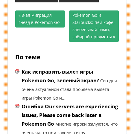
Предыдущая
8-ая миграция
Следующая
Pokemon Go и
Навигация
гнезд в Pokemon Go
запись;
запись:
Starbucks: пей кофе,
завоевывай гимы,
по
собирай предметы
записям
По теме
Как исправить вылет игры
Pokemon Go, зеленый экран?
Сегодня
очень актуальной стала проблема вылета
игры Pokemon Go и...
Ошибка Our servers are experiencing
issues, Please come back later в
Pokemon Go
Многие игроки жалуются, что
очень часто при заходе в игру...