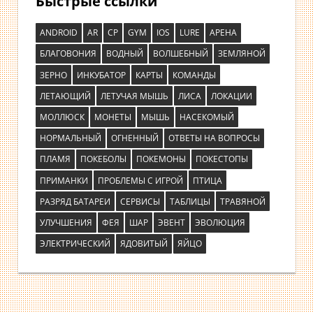
Быстрые ссылки
ANDROID
AR
CP
GYM
IOS
LURE
АРЕНА
БЛАГОВОНИЯ
ВОДНЫЙ
ВОЛШЕБНЫЙ
ЗЕМЛЯНОЙ
ЗЕРНО
ИНКУБАТОР
КАРТЫ
КОМАНДЫ
ЛЕТАЮЩИЙ
ЛЕТУЧАЯ МЫШЬ
ЛИСА
ЛОКАЦИИ
МОЛЛЮСК
МОНЕТЫ
МЫШЬ
НАСЕКОМЫЙ
НОРМАЛЬНЫЙ
ОГНЕННЫЙ
ОТВЕТЫ НА ВОПРОСЫ
ПЛАМЯ
ПОКЕБОЛЫ
ПОКЕМОНЫ
ПОКЕСТОПЫ
ПРИМАНКИ
ПРОБЛЕМЫ С ИГРОЙ
ПТИЦА
РАЗРЯД БАТАРЕИ
СЕРВИСЫ
ТАБЛИЦЫ
ТРАВЯНОЙ
УЛУЧШЕНИЯ
ФЕЯ
ШАР
ЭВЕНТ
ЭВОЛЮЦИЯ
ЭЛЕКТРИЧЕСКИЙ
ЯДОВИТЫЙ
ЯЙЦО