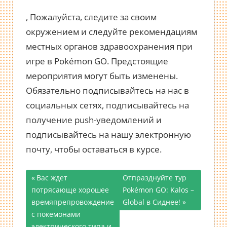
, Пожалуйста, следите за своим
окружением и следуйте рекомендациям
местных органов здравоохранения при
игре в Pokémon GO. Предстоящие
мероприятия могут быть изменены.
Обязательно подписывайтесь на нас в
социальных сетях, подписывайтесь на
получение push-уведомлений и
подписывайтесь на нашу электронную
почту, чтобы оставаться в курсе.
Предыдущая
Вас ждет
Следующая
Отпразднуйте тур
Навигация
потрясающе хорошее
запись;
запись:
Pokémon GO: Kalos –
времяпрепровождение
Global в Сиднее!
по
с покемонами
электрического типа и