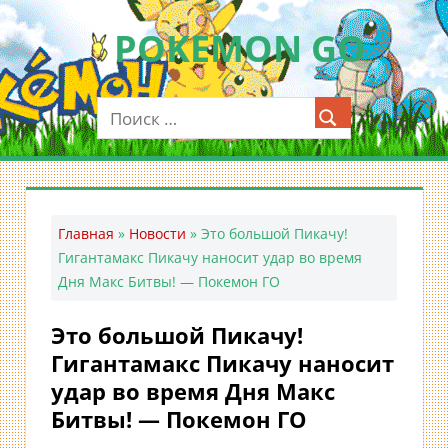
Перейти
POKEMON GO
к
содержимому
Мобильное
приложение
для
ловли
покемонов
—
Главная
»
Новости
»
Это большой Пикачу!
Покемон
Гигантамакс Пикачу наносит удар во время
ГО
Дня Макс Битвы! — Покемон ГО
Это большой Пикачу!
Гигантамакс Пикачу наносит
удар во время Дня Макс
Битвы! — Покемон ГО