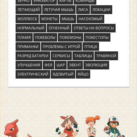
ЗЕРНО
ИНКУБАТОР
КАРТЫ
КОМАНДЫ
ЛЕТАЮЩИЙ
ЛЕТУЧАЯ МЫШЬ
ЛИСА
ЛОКАЦИИ
МОЛЛЮСК
МОНЕТЫ
МЫШЬ
НАСЕКОМЫЙ
НОРМАЛЬНЫЙ
ОГНЕННЫЙ
ОТВЕТЫ НА ВОПРОСЫ
ПЛАМЯ
ПОКЕБОЛЫ
ПОКЕМОНЫ
ПОКЕСТОПЫ
ПРИМАНКИ
ПРОБЛЕМЫ С ИГРОЙ
ПТИЦА
РАЗРЯД БАТАРЕИ
СЕРВИСЫ
ТАБЛИЦЫ
ТРАВЯНОЙ
УЛУЧШЕНИЯ
ФЕЯ
ШАР
ЭВЕНТ
ЭВОЛЮЦИЯ
ЭЛЕКТРИЧЕСКИЙ
ЯДОВИТЫЙ
ЯЙЦО