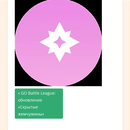
Предыдущая
GO Battle League:
Навигация
обновление
запись;
«Скрытые
по
жемчужины»
записям