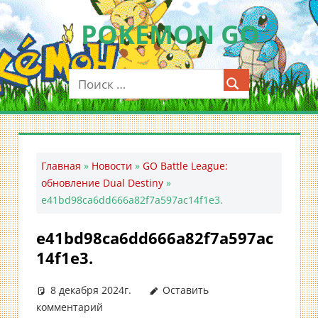
Перейти
POKEMON GO
к
содержимому
Мобильное
приложение
для
ловли
покемонов
—
Главная
»
Новости
»
GO Battle League:
Покемон
обновление Dual Destiny
»
ГО
e41bd98ca6dd666a82f7a597ac14f1e3.
e41bd98ca6dd666a82f7a597ac
14f1e3.
8 декабря 2024г.
Оставить
комментарий