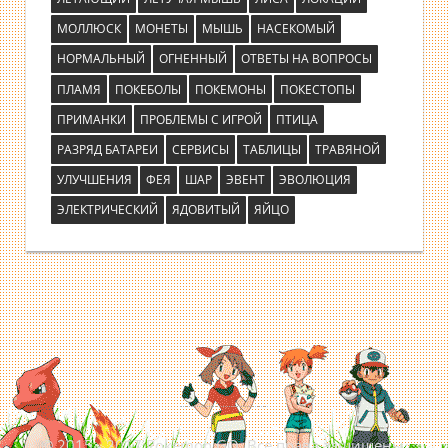
МОЛЛЮСК
МОНЕТЫ
МЫШЬ
НАСЕКОМЫЙ
НОРМАЛЬНЫЙ
ОГНЕННЫЙ
ОТВЕТЫ НА ВОПРОСЫ
ПЛАМЯ
ПОКЕБОЛЫ
ПОКЕМОНЫ
ПОКЕСТОПЫ
ПРИМАНКИ
ПРОБЛЕМЫ С ИГРОЙ
ПТИЦА
РАЗРЯД БАТАРЕИ
СЕРВИСЫ
ТАБЛИЦЫ
ТРАВЯНОЙ
УЛУЧШЕНИЯ
ФЕЯ
ШАР
ЭВЕНТ
ЭВОЛЮЦИЯ
ЭЛЕКТРИЧЕСКИЙ
ЯДОВИТЫЙ
ЯЙЦО
© 2015 - 2017 Pokemon GO. Все права защищены.