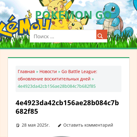
Перейти
POKEMON GO
к
содержимому
Мобильное
приложение
для
ловли
покемонов
—
Главная
»
Новости
»
Go Battle League:
Покемон
обновление восхитительных дней
»
ГО
4e4923da42cb156ae28b084c7b682f85
4e4923da42cb156ae28b084c7b
682f85
28 мая 2025г.
Оставить комментарий