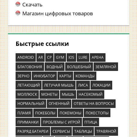
Скачать
Магазин цифровых товаров
Быстрые ссылки
ANDROID
AR
CP
GYM
IOS
LURE
АРЕНА
БЛАГОВОНИЯ
ВОДНЫЙ
ВОЛШЕБНЫЙ
ЗЕМЛЯНОЙ
ЗЕРНО
ИНКУБАТОР
КАРТЫ
КОМАНДЫ
ЛЕТАЮЩИЙ
ЛЕТУЧАЯ МЫШЬ
ЛИСА
ЛОКАЦИИ
МОЛЛЮСК
МОНЕТЫ
МЫШЬ
НАСЕКОМЫЙ
НОРМАЛЬНЫЙ
ОГНЕННЫЙ
ОТВЕТЫ НА ВОПРОСЫ
ПЛАМЯ
ПОКЕБОЛЫ
ПОКЕМОНЫ
ПОКЕСТОПЫ
ПРИМАНКИ
ПРОБЛЕМЫ С ИГРОЙ
ПТИЦА
РАЗРЯД БАТАРЕИ
СЕРВИСЫ
ТАБЛИЦЫ
ТРАВЯНОЙ