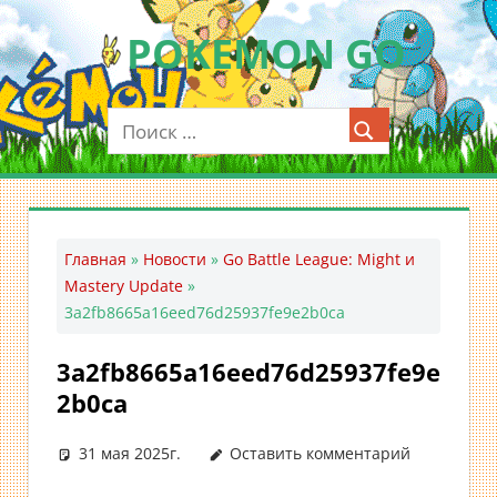
Перейти
POKEMON GO
к
содержимому
Мобильное
приложение
для
ловли
покемонов
—
Главная
»
Новости
»
Go Battle League: Might и
Покемон
Mastery Update
»
ГО
3a2fb8665a16eed76d25937fe9e2b0ca
3a2fb8665a16eed76d25937fe9e
2b0ca
31 мая 2025г.
Оставить комментарий