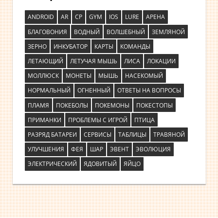
ANDROID
AR
CP
GYM
IOS
LURE
АРЕНА
БЛАГОВОНИЯ
ВОДНЫЙ
ВОЛШЕБНЫЙ
ЗЕМЛЯНОЙ
ЗЕРНО
ИНКУБАТОР
КАРТЫ
КОМАНДЫ
ЛЕТАЮЩИЙ
ЛЕТУЧАЯ МЫШЬ
ЛИСА
ЛОКАЦИИ
МОЛЛЮСК
МОНЕТЫ
МЫШЬ
НАСЕКОМЫЙ
НОРМАЛЬНЫЙ
ОГНЕННЫЙ
ОТВЕТЫ НА ВОПРОСЫ
ПЛАМЯ
ПОКЕБОЛЫ
ПОКЕМОНЫ
ПОКЕСТОПЫ
ПРИМАНКИ
ПРОБЛЕМЫ С ИГРОЙ
ПТИЦА
РАЗРЯД БАТАРЕИ
СЕРВИСЫ
ТАБЛИЦЫ
ТРАВЯНОЙ
УЛУЧШЕНИЯ
ФЕЯ
ШАР
ЭВЕНТ
ЭВОЛЮЦИЯ
ЭЛЕКТРИЧЕСКИЙ
ЯДОВИТЫЙ
ЯЙЦО