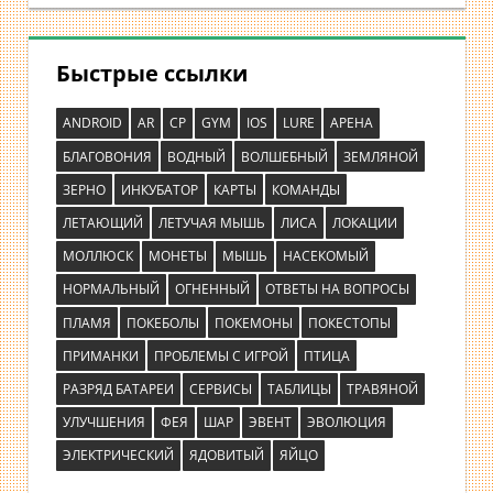
Быстрые ссылки
ANDROID
AR
CP
GYM
IOS
LURE
АРЕНА
БЛАГОВОНИЯ
ВОДНЫЙ
ВОЛШЕБНЫЙ
ЗЕМЛЯНОЙ
ЗЕРНО
ИНКУБАТОР
КАРТЫ
КОМАНДЫ
ЛЕТАЮЩИЙ
ЛЕТУЧАЯ МЫШЬ
ЛИСА
ЛОКАЦИИ
МОЛЛЮСК
МОНЕТЫ
МЫШЬ
НАСЕКОМЫЙ
НОРМАЛЬНЫЙ
ОГНЕННЫЙ
ОТВЕТЫ НА ВОПРОСЫ
ПЛАМЯ
ПОКЕБОЛЫ
ПОКЕМОНЫ
ПОКЕСТОПЫ
ПРИМАНКИ
ПРОБЛЕМЫ С ИГРОЙ
ПТИЦА
РАЗРЯД БАТАРЕИ
СЕРВИСЫ
ТАБЛИЦЫ
ТРАВЯНОЙ
УЛУЧШЕНИЯ
ФЕЯ
ШАР
ЭВЕНТ
ЭВОЛЮЦИЯ
ЭЛЕКТРИЧЕСКИЙ
ЯДОВИТЫЙ
ЯЙЦО