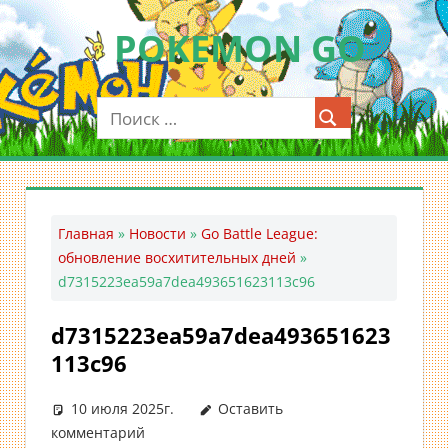
Перейти
POKEMON GO
к
содержимому
Мобильное
приложение
для
ловли
покемонов
—
Главная
»
Новости
»
Go Battle League:
Покемон
обновление восхитительных дней
»
ГО
d7315223ea59a7dea493651623113c96
d7315223ea59a7dea493651623
113c96
10 июля 2025г.
Оставить
комментарий