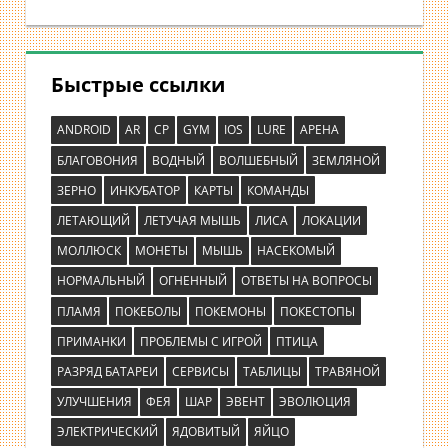
Быстрые ссылки
ANDROID
AR
CP
GYM
IOS
LURE
АРЕНА
БЛАГОВОНИЯ
ВОДНЫЙ
ВОЛШЕБНЫЙ
ЗЕМЛЯНОЙ
ЗЕРНО
ИНКУБАТОР
КАРТЫ
КОМАНДЫ
ЛЕТАЮЩИЙ
ЛЕТУЧАЯ МЫШЬ
ЛИСА
ЛОКАЦИИ
МОЛЛЮСК
МОНЕТЫ
МЫШЬ
НАСЕКОМЫЙ
НОРМАЛЬНЫЙ
ОГНЕННЫЙ
ОТВЕТЫ НА ВОПРОСЫ
ПЛАМЯ
ПОКЕБОЛЫ
ПОКЕМОНЫ
ПОКЕСТОПЫ
ПРИМАНКИ
ПРОБЛЕМЫ С ИГРОЙ
ПТИЦА
РАЗРЯД БАТАРЕИ
СЕРВИСЫ
ТАБЛИЦЫ
ТРАВЯНОЙ
УЛУЧШЕНИЯ
ФЕЯ
ШАР
ЭВЕНТ
ЭВОЛЮЦИЯ
ЭЛЕКТРИЧЕСКИЙ
ЯДОВИТЫЙ
ЯЙЦО