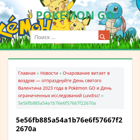
Перейти
POKEMON GO
к
содержимому
Мобильное
приложение
для
ловли
покемонов
—
Главная
»
Новости
»
Очарование витает в
Покемон
воздухе — отпразднуйте День святого
ГО
Валентина 2023 года в Pokémon GO и День
ограниченных исследований Luvdisc!
»
5e56fb885a54a1b76e6f57667f22670a
5e56fb885a54a1b76e6f57667f2
2670a