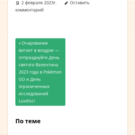
2 февраля 2023г.
Оставить
комментарий
Предыдущая
Очарование
Навигация
витает в воздухе —
запись;
отпразднуйте День
по
святого Валентина
записям
2023 года в Pokémon
GO и День
ограниченных
исследований
Luvdisc!
По теме