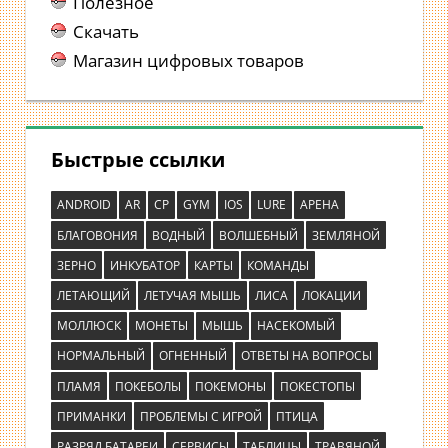
Полезное
Скачать
Магазин цифровых товаров
Быстрые ссылки
ANDROID
AR
CP
GYM
IOS
LURE
АРЕНА
БЛАГОВОНИЯ
ВОДНЫЙ
ВОЛШЕБНЫЙ
ЗЕМЛЯНОЙ
ЗЕРНО
ИНКУБАТОР
КАРТЫ
КОМАНДЫ
ЛЕТАЮЩИЙ
ЛЕТУЧАЯ МЫШЬ
ЛИСА
ЛОКАЦИИ
МОЛЛЮСК
МОНЕТЫ
МЫШЬ
НАСЕКОМЫЙ
НОРМАЛЬНЫЙ
ОГНЕННЫЙ
ОТВЕТЫ НА ВОПРОСЫ
ПЛАМЯ
ПОКЕБОЛЫ
ПОКЕМОНЫ
ПОКЕСТОПЫ
ПРИМАНКИ
ПРОБЛЕМЫ С ИГРОЙ
ПТИЦА
РАЗРЯД БАТАРЕИ
СЕРВИСЫ
ТАБЛИЦЫ
ТРАВЯНОЙ