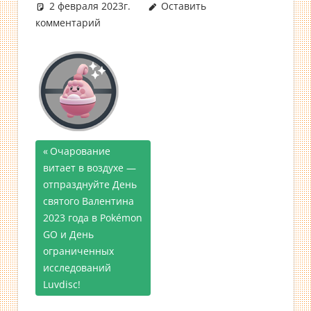
2 февраля 2023г.
Оставить
комментарий
Предыдущая
Очарование
Навигация
витает в воздухе —
запись;
отпразднуйте День
по
святого Валентина
записям
2023 года в Pokémon
GO и День
ограниченных
исследований
Luvdisc!