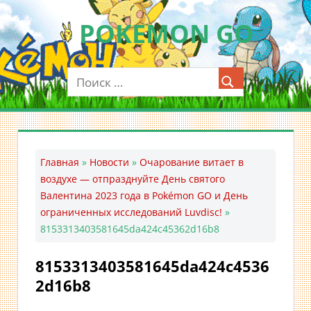
Перейти
POKEMON GO
к
содержимому
Мобильное
приложение
для
ловли
покемонов
—
Главная
»
Новости
»
Очарование витает в
Покемон
воздухе — отпразднуйте День святого
ГО
Валентина 2023 года в Pokémon GO и День
ограниченных исследований Luvdisc!
»
8153313403581645da424c45362d16b8
8153313403581645da424c4536
2d16b8