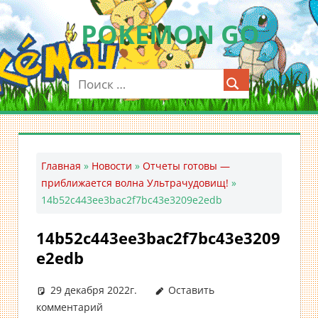
Перейти
POKEMON GO
к
содержимому
Мобильное
приложение
для
ловли
покемонов
—
Главная
»
Новости
»
Отчеты готовы —
Покемон
приближается волна Ультрачудовищ!
»
ГО
14b52c443ee3bac2f7bc43e3209e2edb
14b52c443ee3bac2f7bc43e3209
e2edb
29 декабря 2022г.
Оставить
комментарий