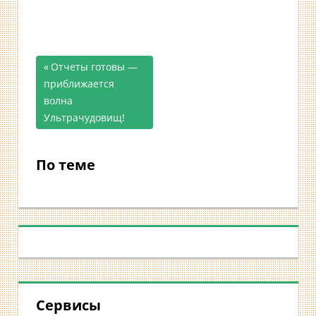
Предыдущая
Отчеты готовы —
Навигация
приближается
запись;
волна
по
Ультрачудовищ!
записям
По теме
Сервисы