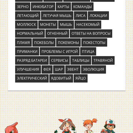
ЗЕРНО
ИНКУБАТОР
КАРТЫ
КОМАНДЫ
ЛЕТАЮЩИЙ
ЛЕТУЧАЯ МЫШЬ
ЛИСА
ЛОКАЦИИ
МОЛЛЮСК
МОНЕТЫ
МЫШЬ
НАСЕКОМЫЙ
НОРМАЛЬНЫЙ
ОГНЕННЫЙ
ОТВЕТЫ НА ВОПРОСЫ
ПЛАМЯ
ПОКЕБОЛЫ
ПОКЕМОНЫ
ПОКЕСТОПЫ
ПРИМАНКИ
ПРОБЛЕМЫ С ИГРОЙ
ПТИЦА
РАЗРЯД БАТАРЕИ
СЕРВИСЫ
ТАБЛИЦЫ
ТРАВЯНОЙ
УЛУЧШЕНИЯ
ФЕЯ
ШАР
ЭВЕНТ
ЭВОЛЮЦИЯ
ЭЛЕКТРИЧЕСКИЙ
ЯДОВИТЫЙ
ЯЙЦО