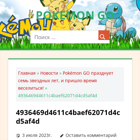
Перейти
POKEMON GO
к
содержимому
Мобильное
приложение
для
ловли
покемонов
—
Главная
»
Новости
»
Pokémon GO празднует
Покемон
семь звездных лет, и пришло время
ГО
веселиться!
»
4936469d4611c4baef62071d4cd5af4d
4936469d4611c4baef62071d4c
d5af4d
3 июля 2023г.
Оставить комментарий