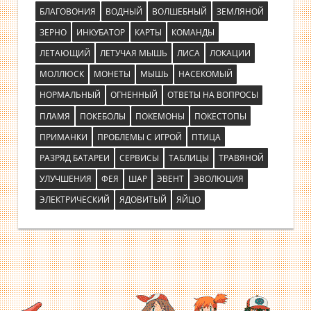
БЛАГОВОНИЯ
ВОДНЫЙ
ВОЛШЕБНЫЙ
ЗЕМЛЯНОЙ
ЗЕРНО
ИНКУБАТОР
КАРТЫ
КОМАНДЫ
ЛЕТАЮЩИЙ
ЛЕТУЧАЯ МЫШЬ
ЛИСА
ЛОКАЦИИ
МОЛЛЮСК
МОНЕТЫ
МЫШЬ
НАСЕКОМЫЙ
НОРМАЛЬНЫЙ
ОГНЕННЫЙ
ОТВЕТЫ НА ВОПРОСЫ
ПЛАМЯ
ПОКЕБОЛЫ
ПОКЕМОНЫ
ПОКЕСТОПЫ
ПРИМАНКИ
ПРОБЛЕМЫ С ИГРОЙ
ПТИЦА
РАЗРЯД БАТАРЕИ
СЕРВИСЫ
ТАБЛИЦЫ
ТРАВЯНОЙ
УЛУЧШЕНИЯ
ФЕЯ
ШАР
ЭВЕНТ
ЭВОЛЮЦИЯ
ЭЛЕКТРИЧЕСКИЙ
ЯДОВИТЫЙ
ЯЙЦО