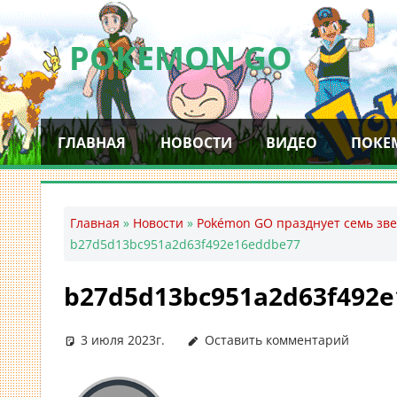
Перейти
к
POKEMON GO
содержимому
Мобильное
приложение
ГЛАВНАЯ
НОВОСТИ
ВИДЕО
ПОКЕ
для
ловли
покемонов
—
Главная
»
Новости
»
Pokémon GO празднует семь зве
Покемон
b27d5d13bc951a2d63f492e16eddbe77
ГО
b27d5d13bc951a2d63f492
3 июля 2023г.
Оставить комментарий