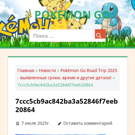
Перейти
POKEMON GO
к
содержимому
Мобильное
приложение
для
ловли
покемонов
—
Главная
»
Новости
»
Pokémon Go Road Trip 2025
Покемон
- выявленные сроки, время и другие детали!
»
ГО
7ccc5cb9ac842ba3a52846f7eeb20864
7ccc5cb9ac842ba3a52846f7eeb
20864
7 июля 2025г.
Оставить комментарий