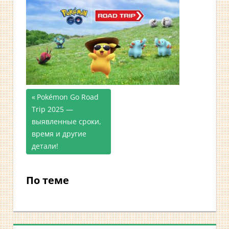
Предыдущая
Pokémon Go Road
Навигация
Trip 2025 —
запись;
выявленные сроки,
по
время и другие
записям
детали!
По теме