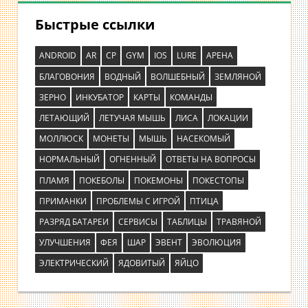
Быстрые ссылки
ANDROID
AR
CP
GYM
IOS
LURE
АРЕНА
БЛАГОВОНИЯ
ВОДНЫЙ
ВОЛШЕБНЫЙ
ЗЕМЛЯНОЙ
ЗЕРНО
ИНКУБАТОР
КАРТЫ
КОМАНДЫ
ЛЕТАЮЩИЙ
ЛЕТУЧАЯ МЫШЬ
ЛИСА
ЛОКАЦИИ
МОЛЛЮСК
МОНЕТЫ
МЫШЬ
НАСЕКОМЫЙ
НОРМАЛЬНЫЙ
ОГНЕННЫЙ
ОТВЕТЫ НА ВОПРОСЫ
ПЛАМЯ
ПОКЕБОЛЫ
ПОКЕМОНЫ
ПОКЕСТОПЫ
ПРИМАНКИ
ПРОБЛЕМЫ С ИГРОЙ
ПТИЦА
РАЗРЯД БАТАРЕИ
СЕРВИСЫ
ТАБЛИЦЫ
ТРАВЯНОЙ
УЛУЧШЕНИЯ
ФЕЯ
ШАР
ЭВЕНТ
ЭВОЛЮЦИЯ
ЭЛЕКТРИЧЕСКИЙ
ЯДОВИТЫЙ
ЯЙЦО