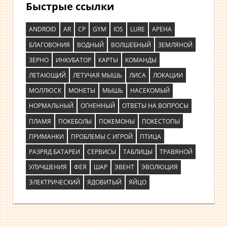
Быстрые ссылки
ANDROID
AR
CP
GYM
IOS
LURE
АРЕНА
БЛАГОВОНИЯ
ВОДНЫЙ
ВОЛШЕБНЫЙ
ЗЕМЛЯНОЙ
ЗЕРНО
ИНКУБАТОР
КАРТЫ
КОМАНДЫ
ЛЕТАЮЩИЙ
ЛЕТУЧАЯ МЫШЬ
ЛИСА
ЛОКАЦИИ
МОЛЛЮСК
МОНЕТЫ
МЫШЬ
НАСЕКОМЫЙ
НОРМАЛЬНЫЙ
ОГНЕННЫЙ
ОТВЕТЫ НА ВОПРОСЫ
ПЛАМЯ
ПОКЕБОЛЫ
ПОКЕМОНЫ
ПОКЕСТОПЫ
ПРИМАНКИ
ПРОБЛЕМЫ С ИГРОЙ
ПТИЦА
РАЗРЯД БАТАРЕИ
СЕРВИСЫ
ТАБЛИЦЫ
ТРАВЯНОЙ
УЛУЧШЕНИЯ
ФЕЯ
ШАР
ЭВЕНТ
ЭВОЛЮЦИЯ
ЭЛЕКТРИЧЕСКИЙ
ЯДОВИТЫЙ
ЯЙЦО