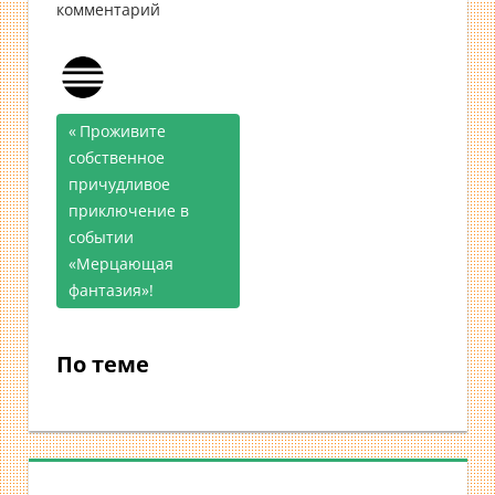
комментарий
Предыдущая
Проживите
Навигация
собственное
запись;
причудливое
по
приключение в
записям
событии
«Мерцающая
фантазия»!
По теме