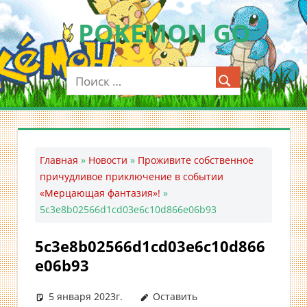
Перейти
POKEMON GO
к
содержимому
Мобильное
приложение
для
ловли
покемонов
—
Главная
»
Новости
»
Проживите собственное
Покемон
причудливое приключение в событии
ГО
«Мерцающая фантазия»!
»
5c3e8b02566d1cd03e6c10d866e06b93
5c3e8b02566d1cd03e6c10d866
e06b93
5 января 2023г.
Оставить