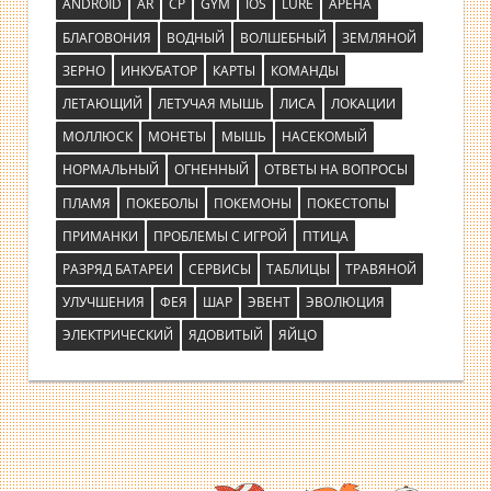
ANDROID
AR
CP
GYM
IOS
LURE
АРЕНА
БЛАГОВОНИЯ
ВОДНЫЙ
ВОЛШЕБНЫЙ
ЗЕМЛЯНОЙ
ЗЕРНО
ИНКУБАТОР
КАРТЫ
КОМАНДЫ
ЛЕТАЮЩИЙ
ЛЕТУЧАЯ МЫШЬ
ЛИСА
ЛОКАЦИИ
МОЛЛЮСК
МОНЕТЫ
МЫШЬ
НАСЕКОМЫЙ
НОРМАЛЬНЫЙ
ОГНЕННЫЙ
ОТВЕТЫ НА ВОПРОСЫ
ПЛАМЯ
ПОКЕБОЛЫ
ПОКЕМОНЫ
ПОКЕСТОПЫ
ПРИМАНКИ
ПРОБЛЕМЫ С ИГРОЙ
ПТИЦА
РАЗРЯД БАТАРЕИ
СЕРВИСЫ
ТАБЛИЦЫ
ТРАВЯНОЙ
УЛУЧШЕНИЯ
ФЕЯ
ШАР
ЭВЕНТ
ЭВОЛЮЦИЯ
ЭЛЕКТРИЧЕСКИЙ
ЯДОВИТЫЙ
ЯЙЦО