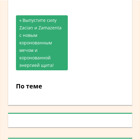
Предыдущая
Выпустите силу
Навигация
Zacian и Zamazenta
запись;
с новым
по
коронованным
записям
мечом и
коронованной
энергией щита!
По теме