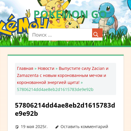
Перейти
POKEMON GO
к
содержимому
Мобильное
приложение
для
ловли
покемонов
—
Главная
»
Новости
»
Выпустите силу Zacian и
Покемон
Zamazenta с новым коронованным мечом и
ГО
коронованной энергией щита!
»
57806214dd4ae8eb2d1615783de9e92b
57806214dd4ae8eb2d1615783d
e9e92b
19 мая 2025г.
Оставить комментарий