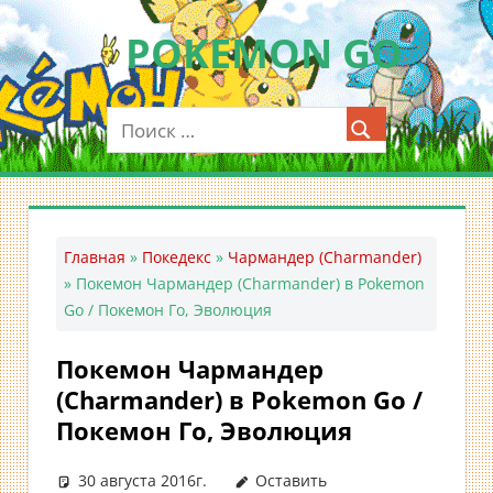
Перейти
POKEMON GO
к
содержимому
Мобильное
приложение
для
ловли
покемонов
—
Главная
»
Покедекс
»
Чармандер (Charmander)
Покемон
»
Покемон Чармандер (Charmander) в Pokemon
ГО
Go / Покемон Го, Эволюция
Покемон Чармандер
(Charmander) в Pokemon Go /
Покемон Го, Эволюция
30 августа 2016г.
Оставить