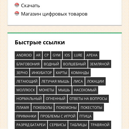
Скачать
Магазин цифровых товаров
Быстрые ссылки
ANDROID
AR
CP
GYM
IOS
LURE
АРЕНА
БЛАГОВОНИЯ
ВОДНЫЙ
ВОЛШЕБНЫЙ
ЗЕМЛЯНОЙ
ЗЕРНО
ИНКУБАТОР
КАРТЫ
КОМАНДЫ
ЛЕТАЮЩИЙ
ЛЕТУЧАЯ МЫШЬ
ЛИСА
ЛОКАЦИИ
МОЛЛЮСК
МОНЕТЫ
МЫШЬ
НАСЕКОМЫЙ
НОРМАЛЬНЫЙ
ОГНЕННЫЙ
ОТВЕТЫ НА ВОПРОСЫ
ПЛАМЯ
ПОКЕБОЛЫ
ПОКЕМОНЫ
ПОКЕСТОПЫ
ПРИМАНКИ
ПРОБЛЕМЫ С ИГРОЙ
ПТИЦА
РАЗРЯД БАТАРЕИ
СЕРВИСЫ
ТАБЛИЦЫ
ТРАВЯНОЙ