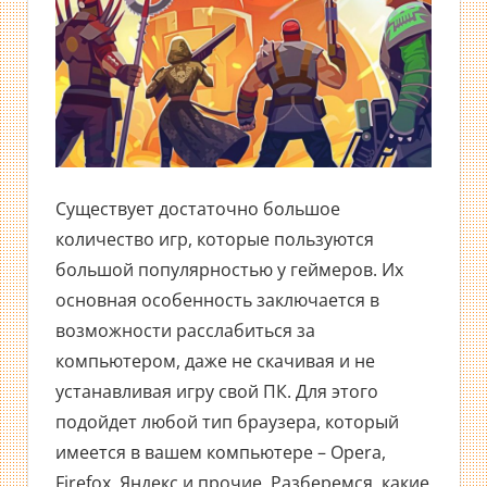
Существует достаточно большое
количество игр, которые пользуются
большой популярностью у геймеров. Их
основная особенность заключается в
возможности расслабиться за
компьютером, даже не скачивая и не
устанавливая игру свой ПК. Для этого
подойдет любой тип браузера, который
имеется в вашем компьютере – Opera,
Firefox, Яндекс и прочие. Разберемся, какие