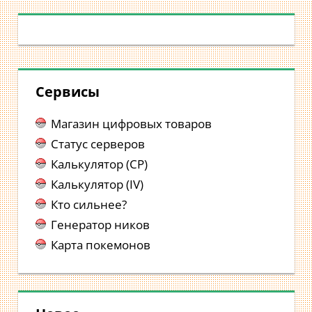
Сервисы
Магазин цифровых товаров
Статус серверов
Калькулятор (CP)
Калькулятор (IV)
Кто сильнее?
Генератор ников
Карта покемонов