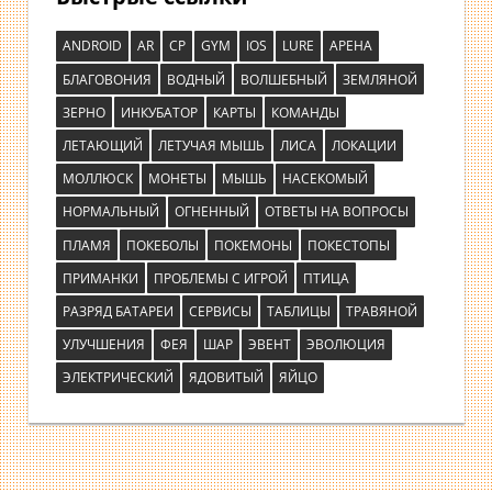
ANDROID
AR
CP
GYM
IOS
LURE
АРЕНА
БЛАГОВОНИЯ
ВОДНЫЙ
ВОЛШЕБНЫЙ
ЗЕМЛЯНОЙ
ЗЕРНО
ИНКУБАТОР
КАРТЫ
КОМАНДЫ
ЛЕТАЮЩИЙ
ЛЕТУЧАЯ МЫШЬ
ЛИСА
ЛОКАЦИИ
МОЛЛЮСК
МОНЕТЫ
МЫШЬ
НАСЕКОМЫЙ
НОРМАЛЬНЫЙ
ОГНЕННЫЙ
ОТВЕТЫ НА ВОПРОСЫ
ПЛАМЯ
ПОКЕБОЛЫ
ПОКЕМОНЫ
ПОКЕСТОПЫ
ПРИМАНКИ
ПРОБЛЕМЫ С ИГРОЙ
ПТИЦА
РАЗРЯД БАТАРЕИ
СЕРВИСЫ
ТАБЛИЦЫ
ТРАВЯНОЙ
УЛУЧШЕНИЯ
ФЕЯ
ШАР
ЭВЕНТ
ЭВОЛЮЦИЯ
ЭЛЕКТРИЧЕСКИЙ
ЯДОВИТЫЙ
ЯЙЦО