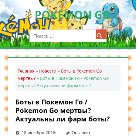
Перейти
POKEMON GO
к
содержимому
Мобильное
приложение
для
ловли
покемонов
—
Главная
»
Новости
»
Боты в Pokemon Go
Покемон
мертвы?
»
Боты в Покемон Го / Pokemon Go
ГО
мертвы? Актуальны ли фарм боты?
Боты в Покемон Го /
Pokemon Go мертвы?
Актуальны ли фарм боты?
18 октября 2016г.
Оставить