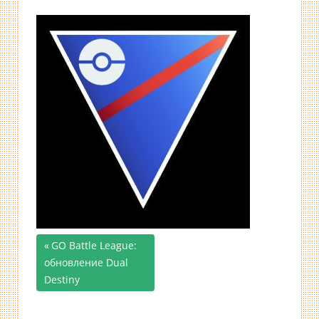
Предыдущая
GO Battle League:
Навигация
обновление Dual
запись;
Destiny
по
записям