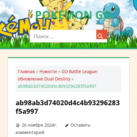
Перейти
POKEMON GO
к
содержимому
Мобильное
приложение
для
ловли
покемонов
—
Главная
»
Новости
»
GO Battle League:
Покемон
обновление Dual Destiny
»
ГО
ab98ab3d74020d4c4b93296283f5a997
ab98ab3d74020d4c4b93296283
f5a997
26 ноября 2024г.
Оставить
комментарий