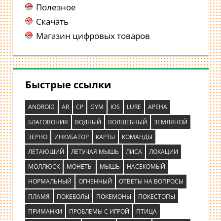
Полезное
Скачать
Магазин цифровых товаров
Быстрые ссылки
ANDROID
AR
CP
GYM
IOS
LURE
АРЕНА
БЛАГОВОНИЯ
ВОДНЫЙ
ВОЛШЕБНЫЙ
ЗЕМЛЯНОЙ
ЗЕРНО
ИНКУБАТОР
КАРТЫ
КОМАНДЫ
ЛЕТАЮЩИЙ
ЛЕТУЧАЯ МЫШЬ
ЛИСА
ЛОКАЦИИ
МОЛЛЮСК
МОНЕТЫ
МЫШЬ
НАСЕКОМЫЙ
НОРМАЛЬНЫЙ
ОГНЕННЫЙ
ОТВЕТЫ НА ВОПРОСЫ
ПЛАМЯ
ПОКЕБОЛЫ
ПОКЕМОНЫ
ПОКЕСТОПЫ
ПРИМАНКИ
ПРОБЛЕМЫ С ИГРОЙ
ПТИЦА