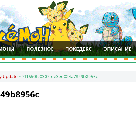
МОНЫ
ПОЛЕЗНОЕ
ПОКЕДЕКС
ОПИСАНИЕ
ry Update
»
7f1650fe0307fde3ed024a7849b8956c
849b8956c