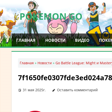
Перейти
к
POKEMON GO
содержимому
Мобильное
приложение
ГЛАВНАЯ
НОВОСТИ
ВИДЕО
ПОКЕ
для
ловли
покемонов
—
Главная
»
Новости
»
Go Battle League: Might и Maste
Покемон
ГО
7f1650fe0307fde3ed024a7
31 мая 2025г.
Оставить комментарий