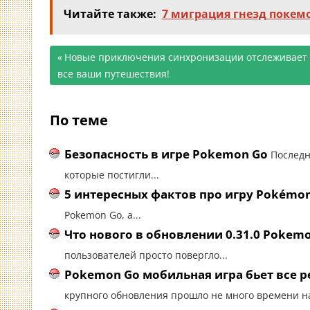
Читайте также:
7 миграция гнезд покем
Предыдущая
Новые приключения синхронизации отслеживает
Навигация
все ваши путешествия!
запись;
по
По теме
записям
Безопасность в игре Pokemon Go
Последн
которые постигли...
5 интересных фактов про игру Pokémo
Pokemon Go, а...
Что нового в обновлении 0.31.0 Pokem
пользователей просто повергло...
Pokemon Go мобильная игра бьет все р
крупного обновления прошло не много времени на