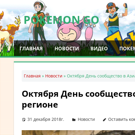
Перейти
к
POKEMON GO
содержимому
Мобильное
приложение
ГЛАВНАЯ
НОВОСТИ
ВИДЕО
ПОКЕ
для
ловли
покемонов
—
Главная
»
Новости
»
Октября День сообщество в Ази
Покемон
ГО
Октября День сообществ
регионе
31 декабря 2018г.
Новости
Оставить к