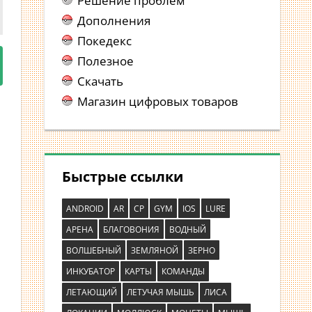
Решение проблем
Дополнения
Покедекс
Полезное
Скачать
Магазин цифровых товаров
Быстрые ссылки
ANDROID
AR
CP
GYM
IOS
LURE
АРЕНА
БЛАГОВОНИЯ
ВОДНЫЙ
ВОЛШЕБНЫЙ
ЗЕМЛЯНОЙ
ЗЕРНО
ИНКУБАТОР
КАРТЫ
КОМАНДЫ
ЛЕТАЮЩИЙ
ЛЕТУЧАЯ МЫШЬ
ЛИСА