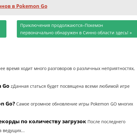
онов в Pokemon Go
Следующая
Приключения продолжаются–Покемон
запись:
первоначально обнаружен в Синно области здесь!
ее время ходит много разговоров о различных неприятностях,
n Go
zДанная статься будет посвящена всеми любимой игре
on Go?
Самое огромное обновление игры Pokemon GO многих
екорды по количеству загрузок
После последнего
 ведущих...