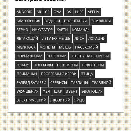
ANDROID
AR
CP
GYM
IOS
LURE
АРЕНА
БЛАГОВОНИЯ
ВОДНЫЙ
ВОЛШЕБНЫЙ
ЗЕМЛЯНОЙ
ЗЕРНО
ИНКУБАТОР
КАРТЫ
КОМАНДЫ
ЛЕТАЮЩИЙ
ЛЕТУЧАЯ МЫШЬ
ЛИСА
ЛОКАЦИИ
МОЛЛЮСК
МОНЕТЫ
МЫШЬ
НАСЕКОМЫЙ
НОРМАЛЬНЫЙ
ОГНЕННЫЙ
ОТВЕТЫ НА ВОПРОСЫ
ПЛАМЯ
ПОКЕБОЛЫ
ПОКЕМОНЫ
ПОКЕСТОПЫ
ПРИМАНКИ
ПРОБЛЕМЫ С ИГРОЙ
ПТИЦА
РАЗРЯД БАТАРЕИ
СЕРВИСЫ
ТАБЛИЦЫ
ТРАВЯНОЙ
УЛУЧШЕНИЯ
ФЕЯ
ШАР
ЭВЕНТ
ЭВОЛЮЦИЯ
ЭЛЕКТРИЧЕСКИЙ
ЯДОВИТЫЙ
ЯЙЦО