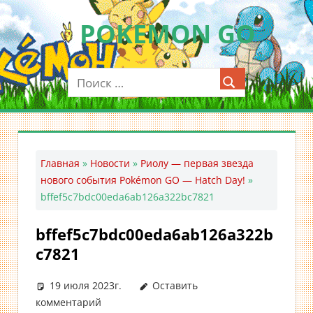
Перейти
POKEMON GO
к
содержимому
Мобильное
приложение
для
ловли
покемонов
—
Главная
»
Новости
»
Риолу — первая звезда
Покемон
нового события Pokémon GO — Hatch Day!
»
ГО
bffef5c7bdc00eda6ab126a322bc7821
bffef5c7bdc00eda6ab126a322b
c7821
19 июля 2023г.
Оставить
комментарий