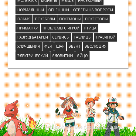
МОЛЛЮСК
МОНЕТЫ
МЫШЬ
НАСЕКОМЫЙ
НОРМАЛЬНЫЙ
ОГНЕННЫЙ
ОТВЕТЫ НА ВОПРОСЫ
ПЛАМЯ
ПОКЕБОЛЫ
ПОКЕМОНЫ
ПОКЕСТОПЫ
ПРИМАНКИ
ПРОБЛЕМЫ С ИГРОЙ
ПТИЦА
РАЗРЯД БАТАРЕИ
СЕРВИСЫ
ТАБЛИЦЫ
ТРАВЯНОЙ
УЛУЧШЕНИЯ
ФЕЯ
ШАР
ЭВЕНТ
ЭВОЛЮЦИЯ
ЭЛЕКТРИЧЕСКИЙ
ЯДОВИТЫЙ
ЯЙЦО
© 2015 - 2017 Pokemon GO. Все права защищены.