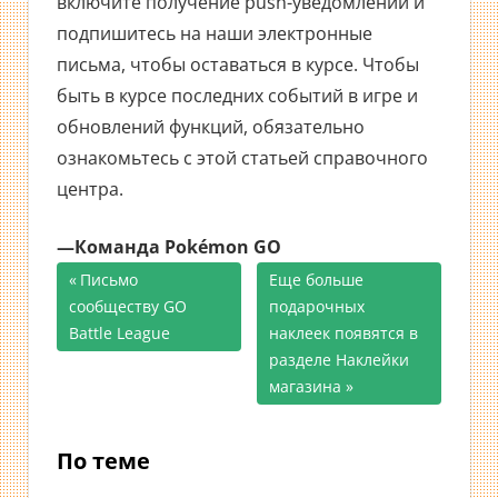
включите получение push-уведомлений и
подпишитесь на наши электронные
письма, чтобы оставаться в курсе. Чтобы
быть в курсе последних событий в игре и
обновлений функций, обязательно
ознакомьтесь с этой статьей справочного
центра.
—Команда Pokémon GO
Предыдущая
Письмо
Следующая
Еще больше
Навигация
сообществу GO
запись;
запись:
подарочных
Battle League
наклеек появятся в
по
разделе Наклейки
записям
магазина
По теме