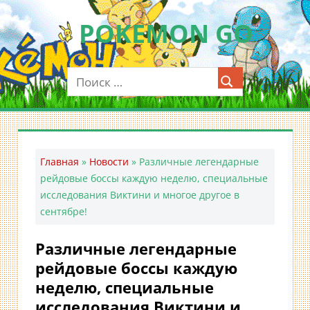
Перейти
POKEMON GO
к
содержимому
Мобильное
приложение
для
ловли
покемонов
—
Главная
»
Новости
»
Различные легендарные
Покемон
рейдовые боссы каждую неделю, специальные
ГО
исследования Виктини и многое другое в
сентябре!
Различные легендарные
рейдовые боссы каждую
неделю, специальные
исследования Виктини и