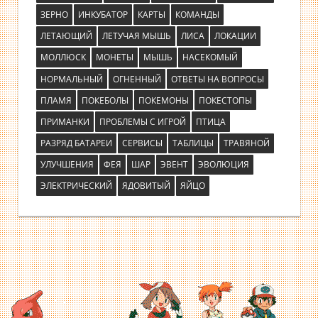
ЗЕРНО
ИНКУБАТОР
КАРТЫ
КОМАНДЫ
ЛЕТАЮЩИЙ
ЛЕТУЧАЯ МЫШЬ
ЛИСА
ЛОКАЦИИ
МОЛЛЮСК
МОНЕТЫ
МЫШЬ
НАСЕКОМЫЙ
НОРМАЛЬНЫЙ
ОГНЕННЫЙ
ОТВЕТЫ НА ВОПРОСЫ
ПЛАМЯ
ПОКЕБОЛЫ
ПОКЕМОНЫ
ПОКЕСТОПЫ
ПРИМАНКИ
ПРОБЛЕМЫ С ИГРОЙ
ПТИЦА
РАЗРЯД БАТАРЕИ
СЕРВИСЫ
ТАБЛИЦЫ
ТРАВЯНОЙ
УЛУЧШЕНИЯ
ФЕЯ
ШАР
ЭВЕНТ
ЭВОЛЮЦИЯ
ЭЛЕКТРИЧЕСКИЙ
ЯДОВИТЫЙ
ЯЙЦО