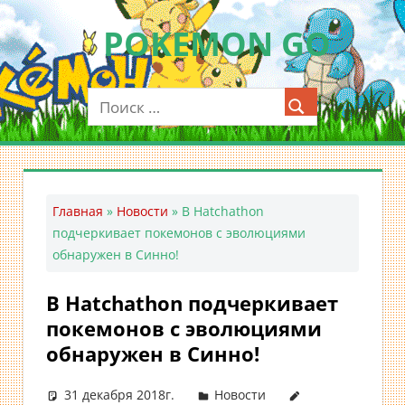
Перейти
POKEMON GO
к
содержимому
Мобильное
приложение
для
ловли
покемонов
—
Главная
»
Новости
»
В Hatchathon
Покемон
подчеркивает покемонов с эволюциями
ГО
обнаружен в Синно!
В Hatchathon подчеркивает
покемонов с эволюциями
обнаружен в Синно!
31 декабря 2018г.
Новости