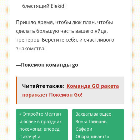
блестящий Elekid!
Пришло время, чтобы люк план, чтобы
сделать большую часть вашего яйца,
тренеров! Берегите себя, и счастливого
знакомства!
—Покемон команды go
Читайте также:
Команда GO ракета
поражает Покемон Go!
Предыдущая
Откройте Мелтан
Следующая
Захватывающее
Навигация
и более в праздник
запись;
запись:
Зоны Тайнань
покемоны: вперед,
Сафари
по
Пикачу! и
Оборачивает!